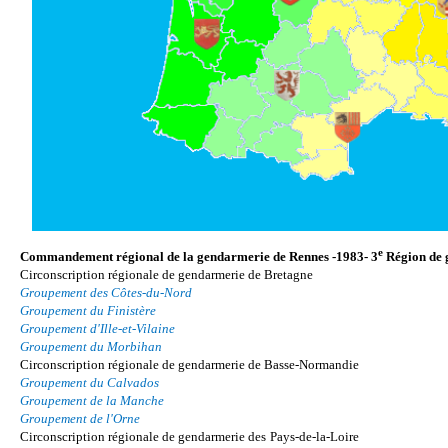
e
Commandement régional de la gendarmerie de Rennes -1983- 3
Région de 
Circonscription régionale de gendarmerie de Bretagne
Groupement des Côtes-du-Nord
Groupement du Finistère
Groupement d'Ille-et-Vilaine
Groupement du Morbihan
Circonscription régionale de gendarmerie de Basse-Normandie
Groupement du Calvados
Groupement de la Manche
Groupement de l'Orne
Circonscription régionale de gendarmerie des
Pays-de-la-Loire