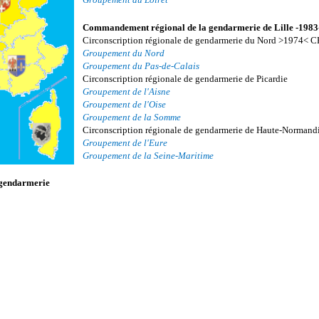
GGM :
13e 
I / 5 
Commandement régional de la gendarmerie de Lille -1983
GGM :
14e 
II / 5
Circonscription régionale de gendarmerie du Nord >1974< C
GGM :
15e G
III / 5
Groupement du Nord
Groupement du Pas-de-Calais
GGM :
15e G
I / 6 
Circonscription régionale de gendarmerie de Picardie
GGM :
16e 
II / 6
Groupement de l'Aisne
Groupement de l'Oise
GGM :
17e 
III / 6
Groupement de la Somme
GGM :
18e 
I / 7 
Circonscription régionale de gendarmerie de Haute-Normand
Groupement de l'Eure
GGM :
19e 
II / 7
Groupement de la Seine-Maritime
GGM :
20e G
III / 7
gendarmerie
GGM :
20e G
IV / 7
21e 
V / 7
22e 
I / 8 
23e 
II / 8
24e 
I / 9 
II / 9