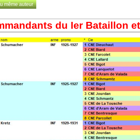
u même auteur
ar grades
ar armes
 et « Baraguey »
mandants du Ier Bataillon e